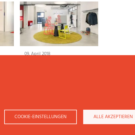
09. April 2018
ARBEITEN BEI JP│KOM
WEITERLESEN
COOKIE-EINSTELLUNGEN
ALLE AKZEPTIEREN