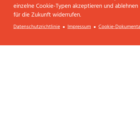
einzelne Cookie-Typen akzeptieren und ablehnen
12. März 2018
für die Zukunft widerrufen.
STELLMICHEIN.DE: DAS
ERWARTET BEWERBER BEI
Datenschutzrichtlinie
Impressum
Cookie-Dokumenta
JP│KOM
WEITERLESEN
Jobs abonnieren
KONTAKT AUFNEHMEN
Anrede