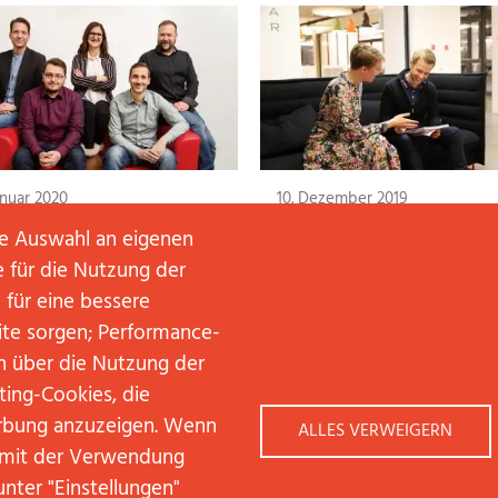
anuar 2020
10. Dezember 2019
KOM GRAFIK-WERKSTATT
AM I ROCKY ENOUGH FOR
ne Auswahl an eigenen
LT SICH NEU AUF
TRAINEE?
 für die Nutzung der
TERLESEN
WEITERLESEN
 für eine bessere
ite sorgen; Performance-
n über die Nutzung der
ting-Cookies, die
rbung anzuzeigen. Wenn
ALLES VERWEIGERN
h mit der Verwendung
unter "Einstellungen"