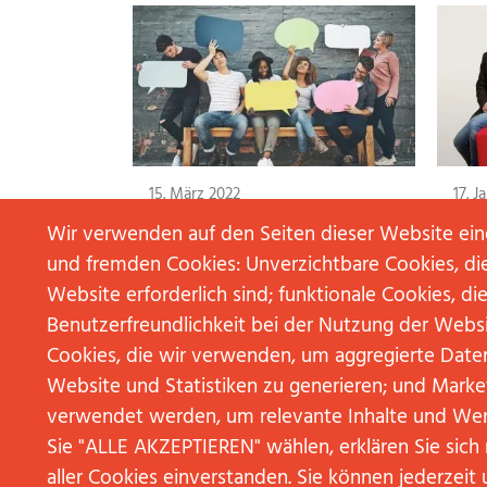
15. März 2022
17. J
NACH DER AUSBILDUNG IST VOR
JP│
Wir verwenden auf den Seiten dieser Website ei
DER AUSBILDUNG? JP KOM
STEL
BIETET PR-NACHWUCHS
und fremden Cookies: Unverzichtbare Cookies, die
WEI
DIREKTEINSTIEG!
Website erforderlich sind; funktionale Cookies, die
WEITERLESEN
Benutzerfreundlichkeit bei der Nutzung der Webs
Cookies, die wir verwenden, um aggregierte Date
Website und Statistiken zu generieren; und Marke
verwendet werden, um relevante Inhalte und We
Sie "ALLE AKZEPTIEREN" wählen, erklären Sie sic
aller Cookies einverstanden. Sie können jederzeit 