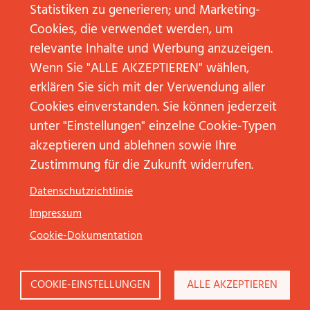
Statistiken zu generieren; und Marketing-
Cookies, die verwendet werden, um
Agenda der Trainings
JP KOM unterstützt die
relevante Inhalte und Werbung anzuzeigen.
Wenn Sie "ALLE AKZEPTIEREN" wählen,
Fähigkeiten zur
erklären Sie sich mit der Verwendung aller
persönlichen
Cookies einverstanden. Sie können jederzeit
Veränderungskommunikat
unter "Einstellungen" einzelne Cookie-Typen
akzeptieren und ablehnen sowie Ihre
– zum Beispiel im Down-
Zustimmung für die Zukunft widerrufen.
Cascading oder in der
Datenschutzrichtlinie
Co-Kreation. Im Rahmen
Impressum
von Train-the-Trainer-
Cookie-Dokumentation
Konzepten erleben die
Führungskräfte, wie
COOKIE-EINSTELLUNGEN
ALLE AKZEPTIEREN