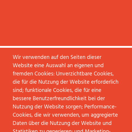
Wir verwenden auf den Seiten dieser
Website eine Auswahl an eigenen und
fremden Cookies: Unverzichtbare Cookies,
die für die Nutzung der Website erforderlich
02. März
28. April
sind; funktionale Cookies, die für eine
2020
2017
bessere Benutzerfreundlichkeit bei der
JP│KOM
ART
ART
AFTER
Nutzung der Website sorgen; Performance-
AFTER
WORK:
WORK:
SURREALISM
Cookies, die wir verwenden, um aggregierte
NEUE
IN
PERSPEKTIVEN
ZEITEN
Daten über die Nutzung der Website und
AUF
VON
Statistiken zu generieren; und Marketing-
„FANTASTISCHE
„FAKE