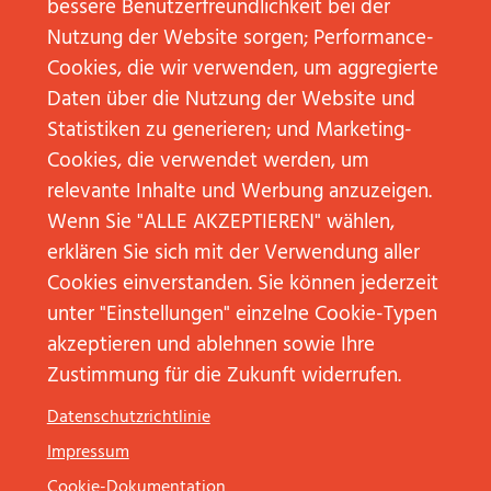
bessere Benutzerfreundlichkeit bei der
2018
2018
Februar
Februar
Nutzung der Website sorgen; Performance-
DPRG
INKOMETA-
2018
2018
JUNIORAWARD:
AWARD:
BOTSCHAFTEN
ERROR
Cookies, die wir verwenden, um aggregierte
MIT
DER
UND
BOTSCHAFT
TOOLS
PATE
STRUKTUREN
UND
Daten über die Nutzung der Website und
ZUM
FÜR DIE
CHALLENGEN:
STRUKTURE
ERFOLG
STRATEGIE
Statistiken zu generieren; und Marketing-
DIE
CHALLENGEN
STORYLINE
DIE
WEITERLESEN
WEITERLESEN
Cookies, die verwendet werden, um
AUF DIE
STORYLINE
STAKEHOLDER
AUF DIE
relevante Inhalte und Werbung anzuzeigen.
AUSRICHTEN!
STAKEHOLD
AUSRICHTEN
Wenn Sie "ALLE AKZEPTIEREN" wählen,
WEITERLESEN
WEITERLESE
erklären Sie sich mit der Verwendung aller
Cookies einverstanden. Sie können jederzeit
unter "Einstellungen" einzelne Cookie-Typen
akzeptieren und ablehnen sowie Ihre
Zustimmung für die Zukunft widerrufen.
11. Mai
03. Mai
27. April
21. April
2017
2017
2017
2017
Datenschutzrichtlinie
TEIL 4:
TEIL 3:
TEIL 2:
TEIL 1:
WIE
AUTOMATISIERUNG
DIGITALISIERUNG
DRITTE
Impressum
SIEHT
IN
DER
PHASE
DIE
MARKETING
GESAMTEN
DER
Cookie-Dokumentation