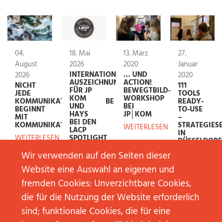
04.
18. Mai
13. März
27.
August
2026
2020
Januar
INTERNATIONALE
… UND
2026
2020
AUSZEICHNUNG
ACTION!
NICHT
111
FÜR JP
BEWEGTBILD-
JEDE
TOOLS
KOM
WORKSHOP
KOMMUNIKATIONSAUFGABE
READY-
UND
BEI
BEGINNT
TO-USE
HAYS
JP│KOM
MIT
–
BEI DEN
KOMMUNIKATION
STRATEGIES
WEITERLESEN
LACP
IN
SPOTLIGHT
WEITERLESEN
DÜSSELDORF
AWARDS
WEITERLESE
Wir verwenden auf den Seiten dieser
WEITERLESEN
Website eine Auswahl an eigenen und
fremden Cookies: Unverzichtbare Cookies,
die für die Nutzung der Website erforderlich
sind; funktionale Cookies, die für eine
23. Mai
13. März
01.
01.