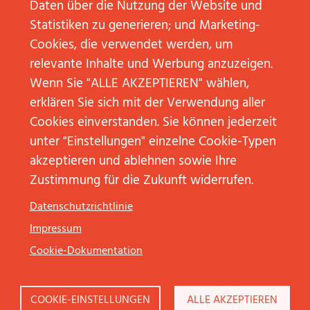
DIE
CHALLENGEN
Daten über die Nutzung der Website und
STORYLINE
DIE
AUF DIE
STORYLINE
Statistiken zu generieren; und Marketing-
STAKEHOLDER
AUF DIE
Cookies, die verwendet werden, um
AUSRICHTEN!
STAKEHOLD
AUSRICHTEN
relevante Inhalte und Werbung anzuzeigen.
WEITERLESEN
WEITERLESE
Wenn Sie "ALLE AKZEPTIEREN" wählen,
erklären Sie sich mit der Verwendung aller
Cookies einverstanden. Sie können jederzeit
unter "Einstellungen" einzelne Cookie-Typen
Kommunikationskonzept abonnieren
akzeptieren und ablehnen sowie Ihre
Zustimmung für die Zukunft widerrufen.
Datenschutzrichtlinie
KONTAKT
NEW BUSINESS
Impressum
Cookie-Dokumentation
COOKIE-EINSTELLUNGEN
ALLE AKZEPTIEREN