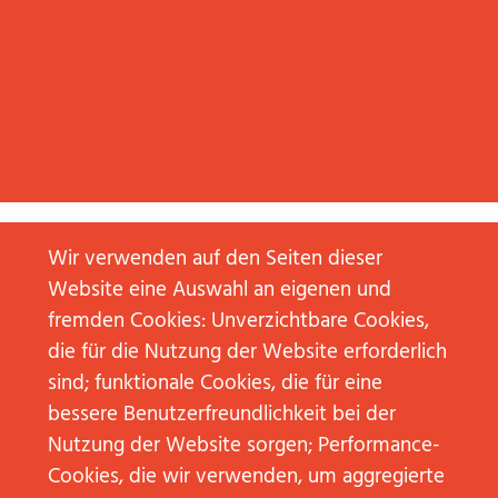
Wir verwenden auf den Seiten dieser
Website eine Auswahl an eigenen und
fremden Cookies: Unverzichtbare Cookies,
die für die Nutzung der Website erforderlich
01.
01.
Februar
Februar
sind; funktionale Cookies, die für eine
2018
2018
bessere Benutzerfreundlichkeit bei der
BOTSCHAFTEN
ERROR
Nutzung der Website sorgen; Performance-
UND
BOTSCHAFT
STRUKTUREN
UND
Cookies, die wir verwenden, um aggregierte
CHALLENGEN:
STRUKTURE