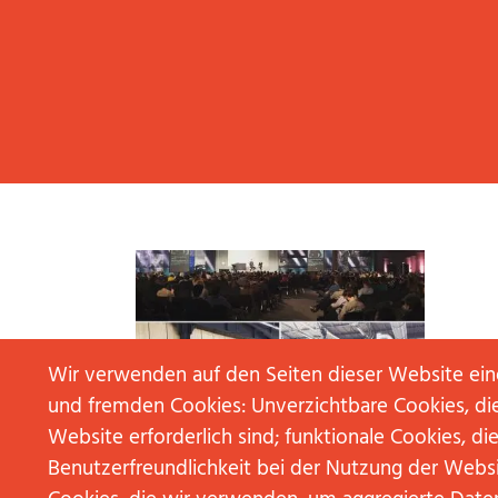
Wir verwenden auf den Seiten dieser Website ei
und fremden Cookies: Unverzichtbare Cookies, die
Website erforderlich sind; funktionale Cookies, die
11. Mai 2016
Benutzerfreundlichkeit bei der Nutzung der Webs
RPTEN: HEUTE VIRTUAL REALITY,
MORGEN BLOCKCHAIN