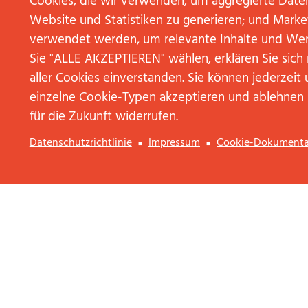
Cookies, die wir verwenden, um aggregierte Date
WEITERLESEN
Website und Statistiken zu generieren; und Marke
verwendet werden, um relevante Inhalte und We
Sie "ALLE AKZEPTIEREN" wählen, erklären Sie sic
aller Cookies einverstanden. Sie können jederzeit 
rpten abonnieren
einzelne Cookie-Typen akzeptieren und ablehnen
für die Zukunft widerrufen.
Datenschutzrichtlinie
Impressum
Cookie-Dokumenta
KONTAKT AUFNEHMEN
Anrede
Vorname
*