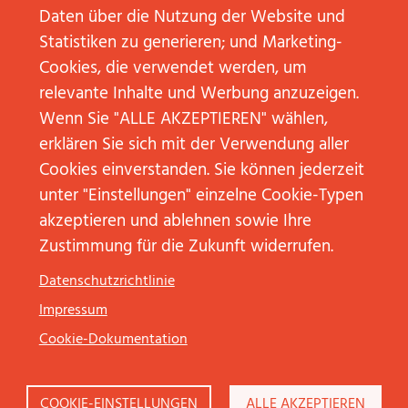
MEHR
Daten über die Nutzung der Website und
KREATIVITÄT
UM DEN
Statistiken zu generieren; und Marketing-
ANSCHLUSS
NICHT
Cookies, die verwendet werden, um
ZU
VERLIEREN?
relevante Inhalte und Werbung anzuzeigen.
WEITERLESEN
Wenn Sie "ALLE AKZEPTIEREN" wählen,
erklären Sie sich mit der Verwendung aller
Cookies einverstanden. Sie können jederzeit
unter "Einstellungen" einzelne Cookie-Typen
Cannes Festival abonnieren
akzeptieren und ablehnen sowie Ihre
Zustimmung für die Zukunft widerrufen.
Datenschutzrichtlinie
KONTAKT
Impressum
NEW BUSINESS
Cookie-Dokumentation
COOKIE-EINSTELLUNGEN
ALLE AKZEPTIEREN