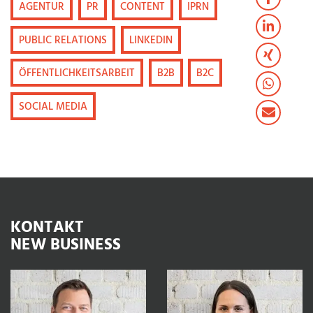
AGENTUR
PR
CONTENT
IPRN
PUBLIC RELATIONS
LINKEDIN
ÖFFENTLICHKEITSARBEIT
B2B
B2C
SOCIAL MEDIA
KONTAKT
NEW BUSINESS