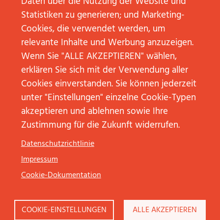
Daten über die Nutzung der Website und
Statistiken zu generieren; und Marketing-
Cookies, die verwendet werden, um
Worum geht es Ihnen?
*
relevante Inhalte und Werbung anzuzeigen.
Wenn Sie "ALLE AKZEPTIEREN" wählen,
erklären Sie sich mit der Verwendung aller
Cookies einverstanden. Sie können jederzeit
Weitere Informationen zur Datenverarbeitung
unter "Einstellungen" einzelne Cookie-Typen
finden Sie in unseren
Datenschutzhinweisen
akzeptieren und ablehnen sowie Ihre
Zustimmung für die Zukunft widerrufen.
Absenden
Datenschutzrichtlinie
Impressum
©
JP KOM
GmbH
Cookie-Dokumentation
Kontakt
Impressum
Datenschutz
COOKIE-EINSTELLUNGEN
ALLE AKZEPTIEREN