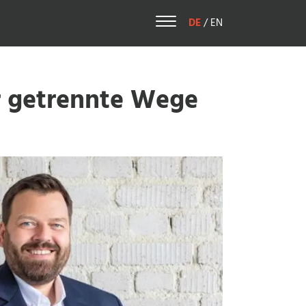
DE
German
/
EN
English
 getrennte Wege