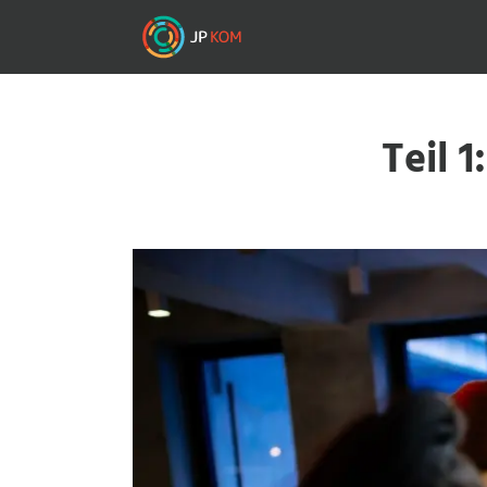
Skip
to
main
content
Teil 1