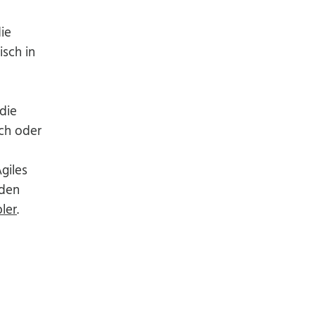
ie
sch in
die
ch oder
giles
nden
ler
.