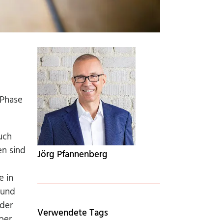
 Phase
uch
en sind
Jörg Pfannenberg
e in
 und
der
Verwendete Tags
ber