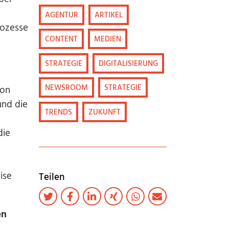
AGENTUR
ARTIKEL
rozesse
CONTENT
MEDIEN
STRATEGIE
DIGITALISIERUNG
NEWSROOM
STRATEGIE
ion
nd die
TRENDS
ZUKUNFT
die
ise
Teilen
en