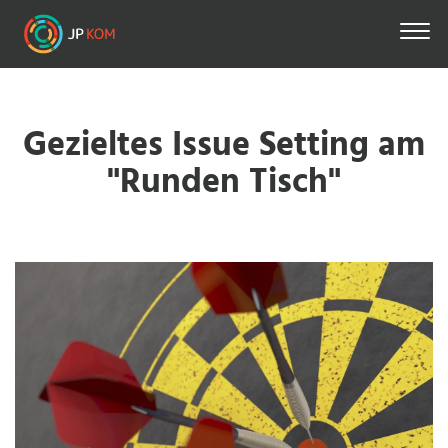
Skip
to
main
content
Gezieltes Issue Setting am
"Runden Tisch"