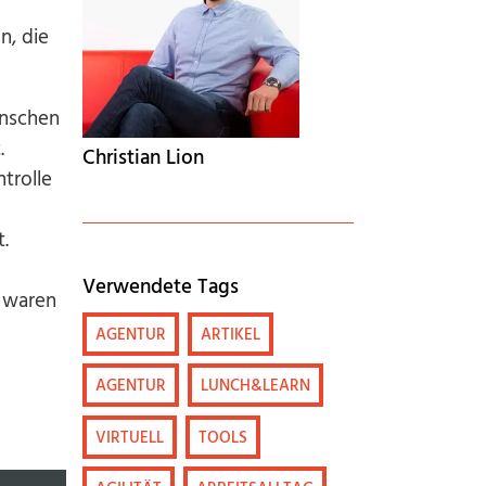
n, die
ünschen
.
Christian Lion
ntrolle
.
Verwendete Tags
n waren
AGENTUR
ARTIKEL
AGENTUR
LUNCH&LEARN
VIRTUELL
TOOLS