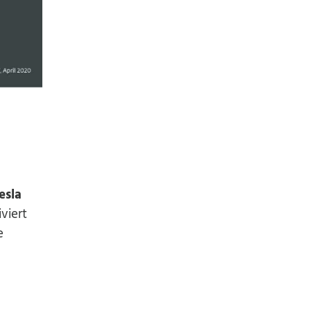
esla
viert
e