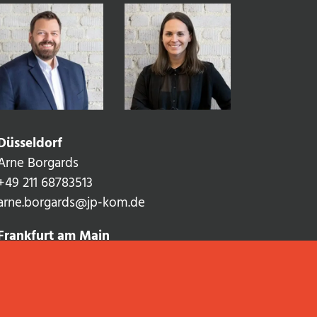
Düsseldorf
Arne Borgards
+49 211 68783513‬
arne.borgards@jp-kom.de
Frankfurt am Main
Lea Strottner
+49 69 92101936
lea.strottner@jp-kom.de