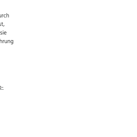
urch
t,
sie
ahrung
p-