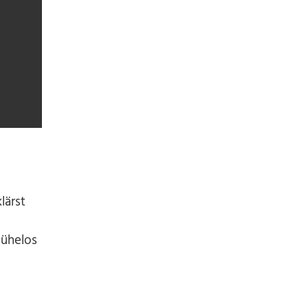
lärst
mühelos